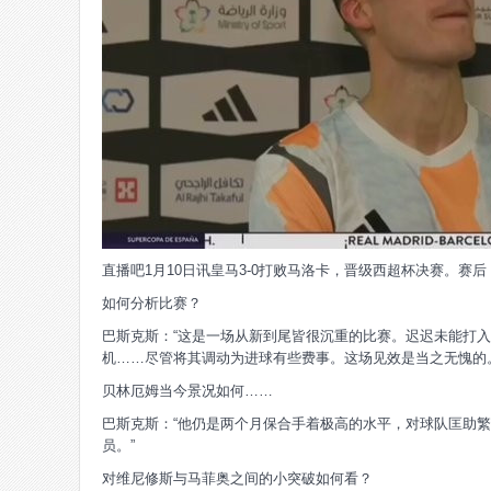
直播吧1月10日讯皇马3-0打败马洛卡，晋级西超杯决赛。赛
如何分析比赛？
巴斯克斯：“这是一场从新到尾皆很沉重的比赛。迟迟未能打
机……尽管将其调动为进球有些费事。这场见效是当之无愧的
贝林厄姆当今景况如何……
巴斯克斯：“他仍是两个月保合手着极高的水平，对球队匡助
员。”
对维尼修斯与马菲奥之间的小突破如何看？