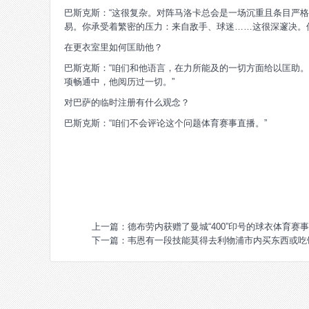
巴斯克斯：“这很复杂。对阵马洛卡总会是一场沉重且条目严
易。你承受着繁密的压力：来自敌手、球迷……这很深邃决。
在更衣室里如何匡助他？
巴斯克斯：“咱们和他语言，在力所能及的一切方面给以匡助
项畅通中，他阅历过一切。”
对巴萨的临时注册有什么观念？
巴斯克斯：“咱们不会评论这个问题体育赛事直播。”
上一篇：
德布劳内获赠了曼城“400”印号的球衣体育赛
下一篇：
韦恩有一段技能莫得去利物浦市内买东西或吃