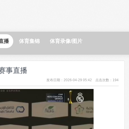
直播
体育集锦
体育录像/图片
赛事直播
发布日期：2026-04-29 05:42 点击次数：194