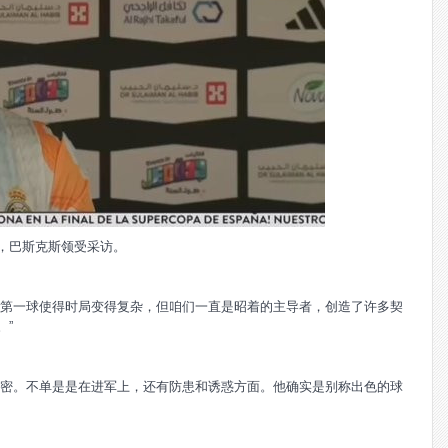
后，巴斯克斯领受采访。
入第一球使得时局变得复杂，但咱们一直是昭着的主导者，创造了许多契
。”
繁密。不单是是在进军上，还有防患和诱惑方面。他确实是别称出色的球