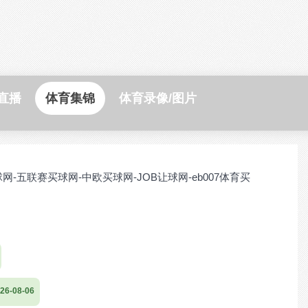
直播
体育集锦
体育录像/图片
-五联赛买球网-中欧买球网-JOB让球网-eb007体育买
26-08-06