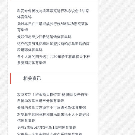
科瓦奇曾屡次与埃基蒂克进行私东说念主讲话
体育集锦
枭雄本日在主场迎战独行侠&球队功勋克莱体
育集锦
曼联但愿至少回收这笔钱体育集锦
这亦然贾努扎伊租出加盟拉斯帕尔马斯后的首
粒进球体育集锦
各个大洲的四强选手共20东谈主将赢得天下杯
参赛阅历体育集锦
相关资讯
攻防立功！维金斯大帽特雷-杨 随后反击自投
自抢助攻库里进三分体育集锦
曼城的多库过东谈主不可反遭抢断体育集锦
对曼联主帅阿莫林和俱乐部来说王人不是好音
信体育集锦
另有2篮板5助攻3抢断1盖帽体育集锦
它更是一个复杂的社会生态系统体育集锦